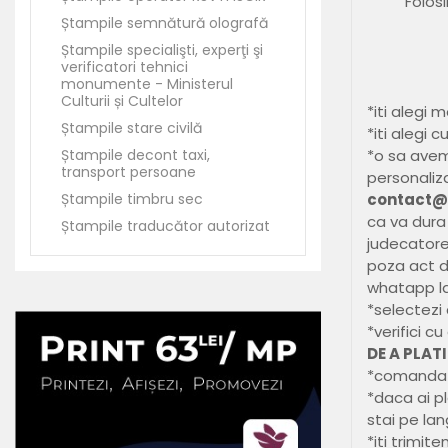
Folos
Ștampile semnătură olografă
Ștampile specialişti, experţi şi
verificatori tehnici
monumente - Ministerul
Culturii și Cultelor
*iti alegi 
Ștampile stare civilă
*iti alegi 
*o sa avem 
Ștampile decont taxi,
transport persoane
personaliz
contact@b
Ștampile timbru sec
ca va dura
Ștampile traducător autorizat
judecatore
poza act de
whatapp l
*selectezi
*verifici c
DE A PLATI
*comanda a
*daca ai pl
stai pe la
*iti trimit