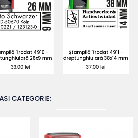
ampilă Trodat 4910 -
Ștampilă Trodat 4911 -
tunghiulară 26x9 mm
dreptunghiulară 38x14 mm
Pret
Pret
33,00 lei
37,00 lei
ASI CATEGORIE: