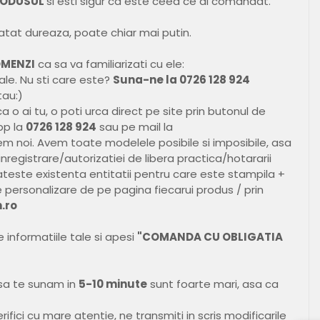
PRODUSUL
si esti sigur ca este ceea ce ai comandat.
 atat dureaza, poate chiar mai putin.
OMENZI
ca sa va familiarizati cu ele:
ale. Nu sti care este?
Suna-ne la 0726 128 924
tau:)
 o ai tu, o poti urca direct pe site prin butonul de
pp la
0726 128 924
sau pe mail la
em noi. Avem toate modelele posibile si imposibile, asa
registrare/autorizatiei de libera practica/hotararii
ateste existenta entitatii pentru care este stampila +
e personalizare de pe pagina fiecarui produs / prin
.ro
e informatiile tale si apesi
"COMANDA CU OBLIGATIA
 sa te sunam in
5-10 minute
sunt foarte mari, asa ca
fici cu mare atentie, ne transmiti in scris modificarile