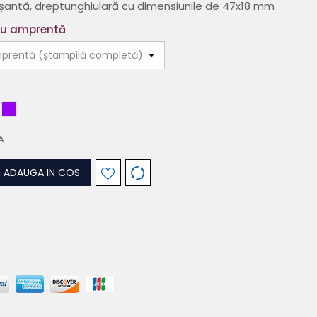
șantă, dreptunghiulară cu dimensiunile de 47x18 mm
au amprentă
erde
Mov
A
ADAUGA IN COS