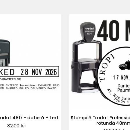
odat 4817 - datieră + text
Ștampilă Trodat Professi
rotundă 40m
Pret
82,00 lei