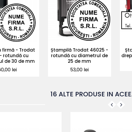
 firmă - Trodat
Ștampilă Trodat 46025 -
Șt
- rotundă cu
rotundă cu diametrul de
drep
ul de 30 de mm
25 de mm
Pret
Pret
60,00 lei
53,00 lei
16 ALTE PRODUSE IN ACEE