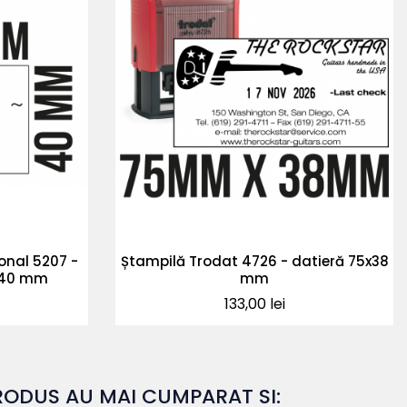
onal 5207 -
Ștampilă Trodat 4726 - datieră 75x38
x40 mm
mm
Pret
133,00 lei
RODUS AU MAI CUMPARAT SI: