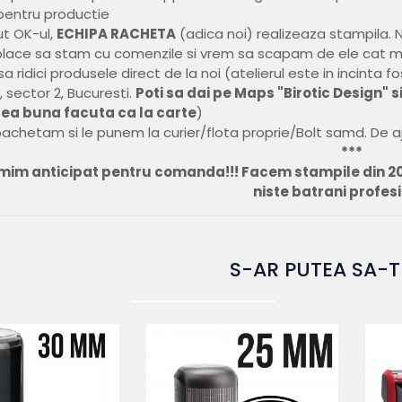
pentru productie
t OK-ul,
ECHIPA RACHETA
(adica noi) realizeaza stampila. N
place sa stam cu comenzile si vrem sa scapam de ele cat m
 sa ridici produsele direct de la noi (atelierul este in incinta f
 sector 2, Bucuresti.
Poti sa dai pe Maps "Birotic Design" s
ea buna facuta ca la carte
)
achetam si le punem la curier/flota proprie/Bolt samd. De aju
***
umim anticipat pentru comanda!!! Facem stampile din 2
niste batrani profesi
S-AR PUTEA SA-T