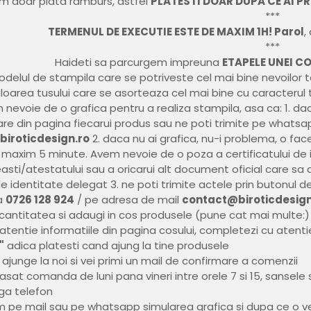
im doar plata ramburs, astfel
PLATESTI DOAR DUPA CE AI 
***
TERMENUL DE EXECUTIE ESTE DE MAXIM 1H! Parol
,
***
Haideti sa parcurgem impreuna
ETAPELE UNEI C
modelul de stampila care se potriveste cel mai bine nevoilor t
culoarea tusului care se asorteaza cel mai bine cu caracterul 
nevoie de o grafica pentru a realiza stampila, asa ca: 1. daca
are din pagina fiecarui produs sau ne poti trimite pe whatsa
iroticdesign.ro
2. daca nu ai grafica, nu-i problema, o fac
 maxim 5 minute. Avem nevoie de o poza a certificatului de in
asti/atestatului sau a oricarui alt document oficial care sa 
 identitate delegat 3. ne poti trimite actele prin butonul d
a
0726 128 924
/ pe adresa de mail
contact@biroticdesign
 cantitatea si adaugi in cos produsele (pune cat mai multe:)
u atentie informatiile din pagina cosului, completezi cu atenti
"
adica platesti cand ajung la tine produsele
junge la noi si vei primi un mail de confirmare a comenzii
asat comanda de luni pana vineri intre orele 7 si 15, sansele
nga telefon
em pe mail sau pe whatsapp simularea grafica si dupa ce o veri