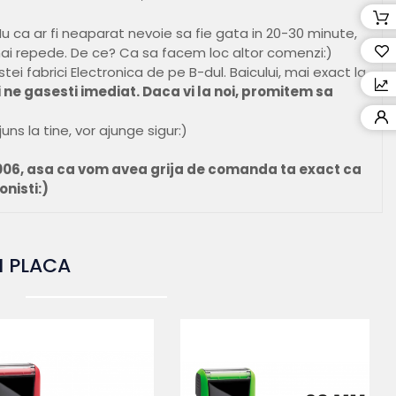
u ca ar fi neaparat nevoie sa fie gata in 20-30 minute,
ai repede. De ce? Ca sa facem loc altor comenzi:)
ostei fabrici Electronica de pe B-dul. Baicului, mai exact la
i ne gasesti imediat. Daca vi la noi, promitem sa
ns la tine, vor ajunge sigur:)
006, asa ca vom avea grija de comanda ta exact ca
onisti:)
I PLACA