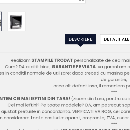
DESCRIERE
DETALII AL
Realizam
STAMPILE TRODAT
personalizate de cea mai 
Cum? DA ai citit bine,
GARANTIE PE VIATA
: va garantam 
es in conditii normale de utilizare; daca treceti cu masina p
de garantie,
orice alt defect insa, il remediem p
***
NTEM CEI MAI IEFTINI DIN TARA!
(zicem din tara, pentru ca i
Cei mai ieftini? Pe toate modelele? DA, am petrecut sap
ajustat preturile in concordanta. VERIFICATI VA ROG, cel care 
in considerare toate costurile: aparat, amprenta, TVA, curier si
***