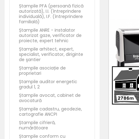
Ștampile PFA (persoană fizică
autorizată), I.I. (întreprindere
individuală), I.F. (întreprindere
familială)
Ștampile ANRE - instalator
autorizat gaze, verificator de
proiecte, expert tehnic
Ștampile arhitect, expert,
specialist, verificator, diriginte
de şantier
Ștampile asociație de
proprietari
Ștampile auditor energetic
gradul 1, 2
Ștampile avocat, cabinet de
avocatură
Ștampile cadastru, geodezie,
cartografie ANCPI
Ștampile cifrieră,
numărătoare
Ștampile conform cu