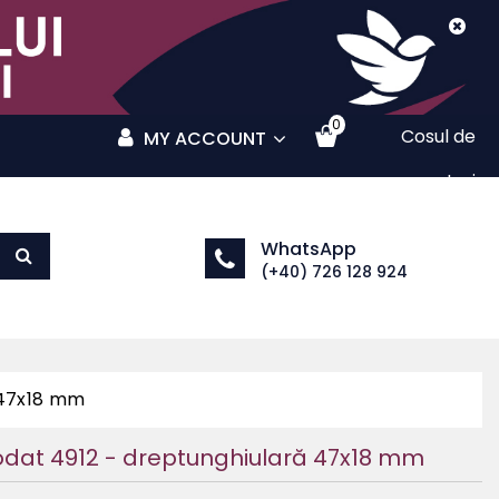
0
Cosul de
MY ACCOUNT
cumparaturi
WhatsApp
(+40) 726 128 924
 47x18 mm
odat 4912 - dreptunghiulară 47x18 mm