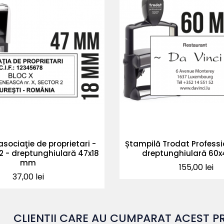
sociaţie de proprietari -
Ștampilă Trodat Professi
2 - dreptunghiulară 47x18
dreptunghiulară 60
mm
Pret
155,00 lei
Pret
37,00 lei
CLIENTII CARE AU CUMPARAT ACEST P