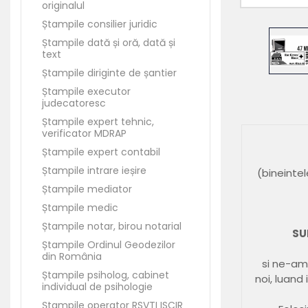
originalul
Ștampile consilier juridic
Ștampile dată și oră, dată și
text
Ștampile diriginte de șantier
Ștampile executor
judecatoresc
Ștampile expert tehnic,
verificator MDRAP
Ștampile expert contabil
Ștampile intrare ieșire
(bineintel
Ștampile mediator
Ștampile medic
Ștampile notar, birou notarial
SU
Ștampile Ordinul Geodezilor
din România
si ne-am 
Ștampile psiholog, cabinet
noi, luand 
individual de psihologie
Ștampile operator RSVTI ISCIR