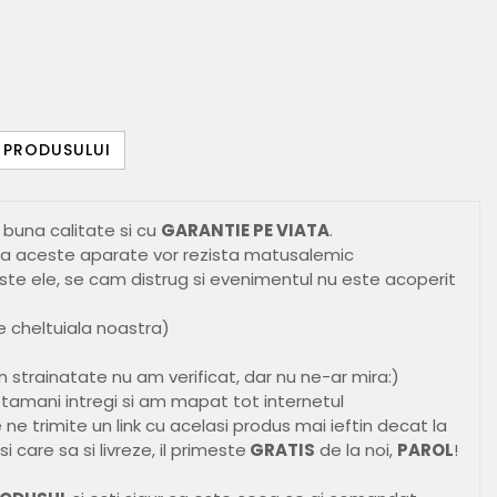
E PRODUSULUI
buna calitate si cu
GARANTIE PE VIATA
.
ca aceste aparate vor rezista matusalemic
este ele, se cam distrug si evenimentul nu este acoperit
e cheltuiala noastra)
n strainatate nu am verificat, dar nu ne-ar mira:)
tamani intregi si am mapat tot internetul
ne trimite un link cu acelasi produs mai ieftin decat la
 care sa si livreze, il primeste
GRATIS
de la noi,
PAROL
!