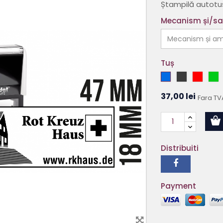
Ștampilă autotu
Mecanism și/s
Tuș
Albastru
Negru
Roșu
V
37,00 lei
Fara TV
Distribuiti
Payment