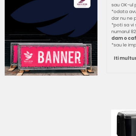
sau OK-ul 
*odata avu
dar nu ne 
*poti sa vi
numarul 82,
dam o caf
*sau le imp
Iti mult