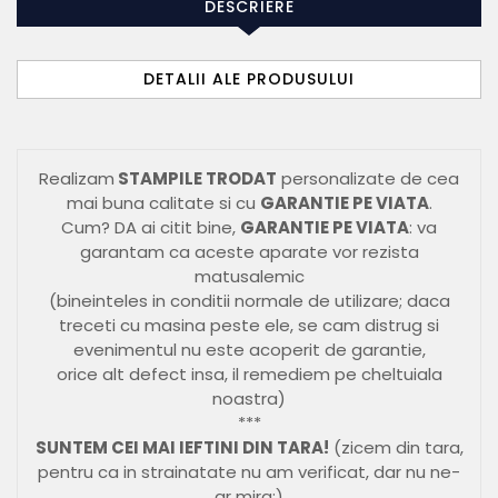
DESCRIERE
DETALII ALE PRODUSULUI
Realizam
STAMPILE TRODAT
personalizate de cea
mai buna calitate si cu
GARANTIE PE VIATA
.
Cum? DA ai citit bine,
GARANTIE PE VIATA
: va
garantam ca aceste aparate vor rezista
matusalemic
(bineinteles in conditii normale de utilizare; daca
treceti cu masina peste ele, se cam distrug si
evenimentul nu este acoperit de garantie,
orice alt defect insa, il remediem pe cheltuiala
noastra)
***
SUNTEM CEI MAI IEFTINI DIN TARA!
(zicem din tara,
pentru ca in strainatate nu am verificat, dar nu ne-
ar mira:)