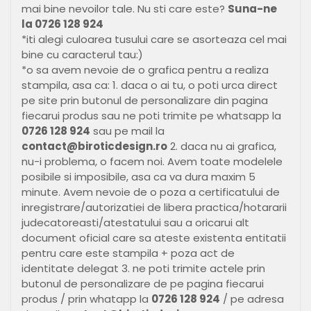
mai bine nevoilor tale. Nu sti care este?
Suna-ne
la 0726 128 924
*iti alegi culoarea tusului care se asorteaza cel mai
bine cu caracterul tau:)
*o sa avem nevoie de o grafica pentru a realiza
stampila, asa ca: 1. daca o ai tu, o poti urca direct
pe site prin butonul de personalizare din pagina
fiecarui produs sau ne poti trimite pe whatsapp la
0726 128 924
sau pe mail la
contact@biroticdesign.ro
2. daca nu ai grafica,
nu-i problema, o facem noi. Avem toate modelele
posibile si imposibile, asa ca va dura maxim 5
minute. Avem nevoie de o poza a certificatului de
inregistrare/autorizatiei de libera practica/hotararii
judecatoreasti/atestatului sau a oricarui alt
document oficial care sa ateste existenta entitatii
pentru care este stampila + poza act de
identitate delegat 3. ne poti trimite actele prin
butonul de personalizare de pe pagina fiecarui
produs / prin whatapp la
0726 128 924
/ pe adresa