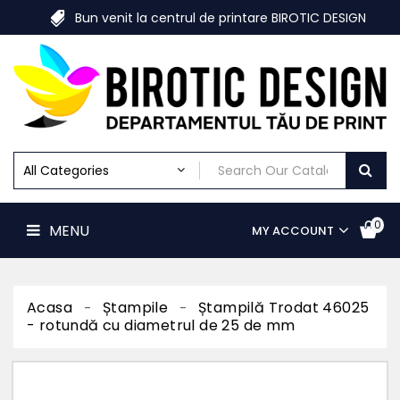
Despre
Bun venit la centrul de printare BIROTIC DESIGN
Birotic
Design
MENU
Print
Digital
Print
Offset
Materiale
Marketing
Print
De
0
MENU
MY ACCOUNT
Mari
Dimensiuni
Print
Textile
Personalizate
Acasa
Ștampile
Ștampilă Trodat 46025
- rotundă cu diametrul de 25 de mm
Ștampile
Acasa
Contact
us