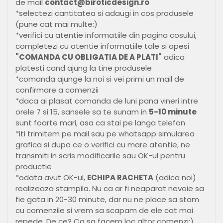
de mail
contact@biroticdesign.ro
*selectezi cantitatea si adaugi in cos produsele
(pune cat mai multe:)
*verifici cu atentie informatiile din pagina cosului,
completezi cu atentie informatiile tale si apesi
"COMANDA CU OBLIGATIA DE A PLATI"
adica
platesti cand ajung la tine produsele
*comanda ajunge la noi si vei primi un mail de
confirmare a comenzii
*daca ai plasat comanda de luni pana vineri intre
orele 7 si 15, sansele sa te sunam in
5-10 minute
sunt foarte mari, asa ca stai pe langa telefon
*iti trimitem pe mail sau pe whatsapp simularea
grafica si dupa ce o verifici cu mare atentie, ne
transmiti in scris modificarile sau OK-ul pentru
productie
*odata avut OK-ul,
ECHIPA RACHETA
(adica noi)
realizeaza stampila. Nu ca ar fi neaparat nevoie sa
fie gata in 20-30 minute, dar nu ne place sa stam
cu comenzile si vrem sa scapam de ele cat mai
repede. De ce? Ca sa facem loc altor comenzi:)