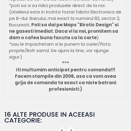
*poti sa vi sa ridici produsele direct de la noi
(atelierul este in incinta fostei fabrici Electronica de
pe B-dul. Baicului, mai exact la numarul 82, sector 2,
Bucuresti.
Poti sa dai pe Maps "Birotic Design" si
ne gasesti imediat. Daca vi la noi, promitem sa
dam o cafea buna facuta ca la carte
)
*sau le impachetam si le punem la curier/flota
proprie/Bolt samd. De ajuns la tine, vor ajunge
sigur:)
***
Iti multumim anticipat pentru comanda!!!
Facem stampile din 2006, asa ca vom avea
grija de comanda ta exact ca niste batrani
profesionisti:)
16 ALTE PRODUSE IN ACEEASI
CATEGORIE: