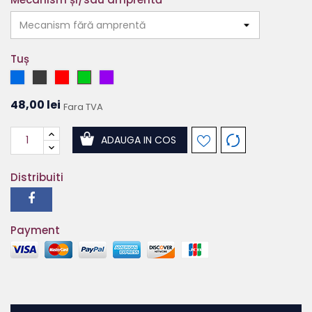
Tuș
Albastru
Negru
Roșu
Verde
Mov
48,00 lei
Fara TVA
ADAUGA IN COS
Distribuiti
Payment