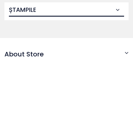
ȘTAMPILE
About Store
© 2026 - Software pentru comert electronic de