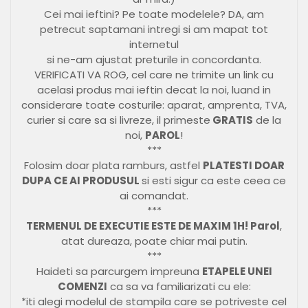
Cei mai ieftini? Pe toate modelele? DA, am
petrecut saptamani intregi si am mapat tot
internetul
si ne-am ajustat preturile in concordanta.
VERIFICATI VA ROG, cel care ne trimite un link cu
acelasi produs mai ieftin decat la noi, luand in
considerare toate costurile: aparat, amprenta, TVA,
curier si care sa si livreze, il primeste
GRATIS
de la
noi,
PAROL
!
***
Folosim doar plata ramburs, astfel
PLATESTI DOAR
DUPA CE AI PRODUSUL
si esti sigur ca este ceea ce
ai comandat.
***
TERMENUL DE EXECUTIE ESTE DE MAXIM 1H! Parol
,
atat dureaza, poate chiar mai putin.
***
Haideti sa parcurgem impreuna
ETAPELE UNEI
COMENZI
ca sa va familiarizati cu ele:
*iti alegi modelul de stampila care se potriveste cel