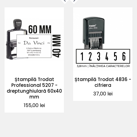
Ștampilă Trodat
Ștampilă Trodat 4836 -
Professional 5207 -
cifriera
dreptunghiulară 60x40
Pret
37,00 lei
mm
Pret
155,00 lei