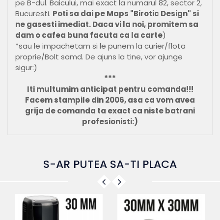
pe B-dul. Baicului, mai exact la numarul 82, sector 2,
Bucuresti.
Poti sa dai pe Maps "Birotic Design" si
ne gasesti imediat. Daca vi la noi, promitem sa
dam o cafea buna facuta ca la carte
)
*sau le impachetam si le punem la curier/flota
proprie/Bolt samd. De ajuns la tine, vor ajunge
sigur:)
***
Iti multumim anticipat pentru comanda!!!
Facem stampile din 2006, asa ca vom avea
grija de comanda ta exact ca niste batrani
profesionisti:)
S-AR PUTEA SA-TI PLACA