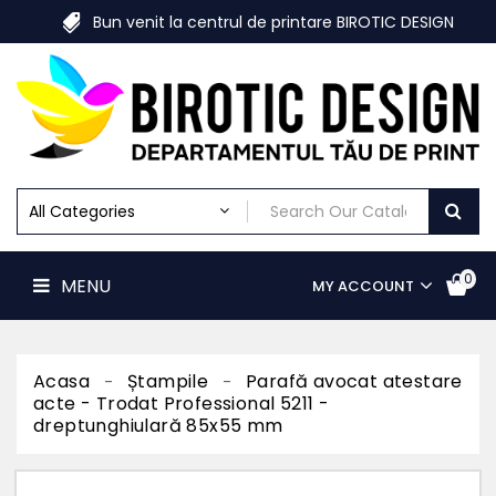
Despre
Bun venit la centrul de printare BIROTIC DESIGN
Birotic
Design
MENU
Print
Digital
Print
Offset
Materiale
Marketing
Print
De
0
MENU
MY ACCOUNT
Mari
Dimensiuni
Print
Textile
Personalizate
Acasa
Ștampile
Parafă avocat atestare
acte - Trodat Professional 5211 -
Ștampile
dreptunghiulară 85x55 mm
Acasa
Contact
us