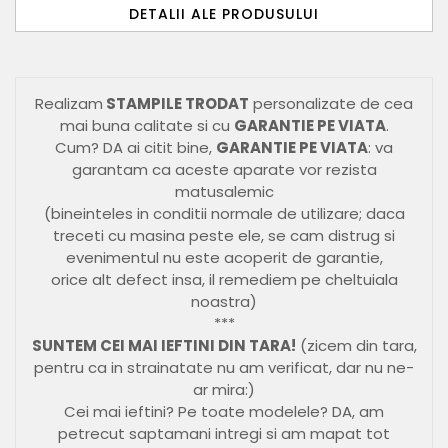
DETALII ALE PRODUSULUI
Realizam
STAMPILE TRODAT
personalizate de cea
mai buna calitate si cu
GARANTIE PE VIATA
.
Cum? DA ai citit bine,
GARANTIE PE VIATA
: va
garantam ca aceste aparate vor rezista
matusalemic
(bineinteles in conditii normale de utilizare; daca
treceti cu masina peste ele, se cam distrug si
evenimentul nu este acoperit de garantie,
orice alt defect insa, il remediem pe cheltuiala
noastra)
***
SUNTEM CEI MAI IEFTINI DIN TARA!
(zicem din tara,
pentru ca in strainatate nu am verificat, dar nu ne-
ar mira:)
Cei mai ieftini? Pe toate modelele? DA, am
petrecut saptamani intregi si am mapat tot