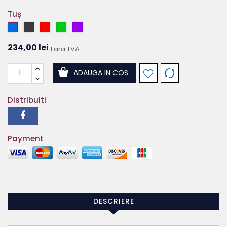
Tuș
Albastru
Negru
Roșu
Verde
Mov
234,00 lei
Fara TVA
ADAUGA IN COS
Distribuiti
Payment
DESCRIERE