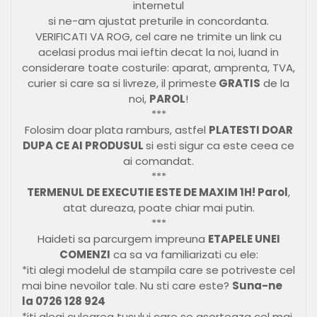
internetul
si ne-am ajustat preturile in concordanta.
VERIFICATI VA ROG, cel care ne trimite un link cu
acelasi produs mai ieftin decat la noi, luand in
considerare toate costurile: aparat, amprenta, TVA,
curier si care sa si livreze, il primeste
GRATIS
de la
noi,
PAROL
!
***
Folosim doar plata ramburs, astfel
PLATESTI DOAR
DUPA CE AI PRODUSUL
si esti sigur ca este ceea ce
ai comandat.
***
TERMENUL DE EXECUTIE ESTE DE MAXIM 1H! Parol
,
atat dureaza, poate chiar mai putin.
***
Haideti sa parcurgem impreuna
ETAPELE UNEI
COMENZI
ca sa va familiarizati cu ele:
*iti alegi modelul de stampila care se potriveste cel
mai bine nevoilor tale. Nu sti care este?
Suna-ne
la 0726 128 924
*iti alegi culoarea tusului care se asorteaza cel mai