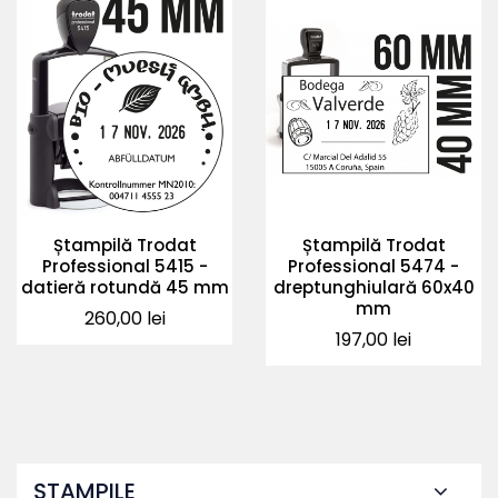
Ștampilă Trodat
Ștampilă Trodat
Professional 5415 -
Professional 5474 -
datieră rotundă 45 mm
dreptunghiulară 60x40
mm
Pret
260,00 lei
Pret
197,00 lei
ȘTAMPILE