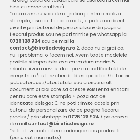
bine cu caracterul tau:)
*o sa avem nevoie de o grafica pentru a realiza
stampila, asa ca: 1. daca o ai tu, o poti urca direct
pe site prin butonul de personalizare din pagina
fiecarui produs sau ne poti trimite pe whatsapp la
0726 128 924
sau pe mail la
contact@biroticdesign.ro
2. daca nu ai grafica,
nu-i problema, o facem noi. Avem toate modelele
posibile si imposibile, asa ca va dura maxim 5
minute. Avem nevoie de o poza a certificatului de
inregistrare/autorizatiei de libera practica/hotararii
judecatoreasti/atestatului sau a oricarui alt
document oficial care sa ateste existenta entitatii
pentru care este stampila + poza act de
identitate delegat 3. ne poti trimite actele prin
butonul de personalizare de pe pagina fiecarui
produs / prin whatapp la
0726 128 924
/ pe adresa
de mail
contact@biroticdesign.ro
*selectezi cantitatea si adaugi in cos produsele
(pune cat mai multe:)