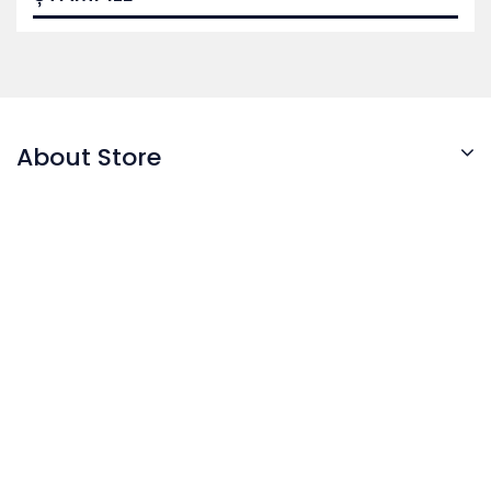
About Store
© 2026 - Software pentru comert electronic de
PrestaShop™