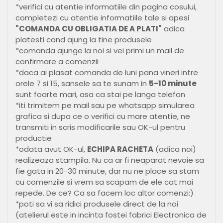
*verifici cu atentie informatiile din pagina cosului,
completezi cu atentie informatiile tale si apesi
"COMANDA CU OBLIGATIA DE A PLATI"
adica
platesti cand ajung la tine produsele
*comanda ajunge la noi si vei primi un mail de
confirmare a comenzii
*daca ai plasat comanda de luni pana vineri intre
orele 7 si 15, sansele sa te sunam in
5-10 minute
sunt foarte mari, asa ca stai pe langa telefon
*iti trimitem pe mail sau pe whatsapp simularea
grafica si dupa ce o verifici cu mare atentie, ne
transmiti in scris modificarile sau OK-ul pentru
productie
*odata avut OK-ul,
ECHIPA RACHETA
(adica noi)
realizeaza stampila. Nu ca ar fi neaparat nevoie sa
fie gata in 20-30 minute, dar nu ne place sa stam
cu comenzile si vrem sa scapam de ele cat mai
repede. De ce? Ca sa facem loc altor comenzi:)
*poti sa vi sa ridici produsele direct de la noi
(atelierul este in incinta fostei fabrici Electronica de