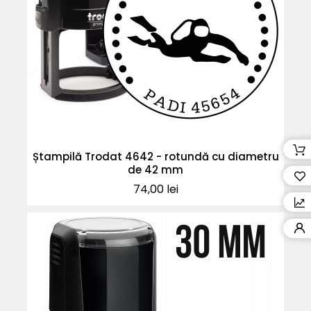
Ștampilă Trodat 4642 - rotundă cu diametru
de 42 mm
Pret
74,00 lei