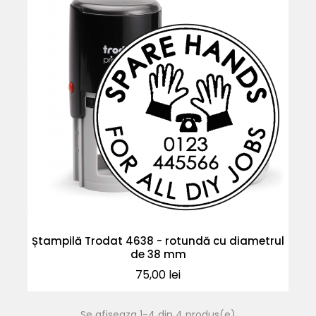
Ștampilă Trodat 4638 - rotundă cu diametrul
de 38 mm
Pret
75,00 lei
Se afiseaza 1-4 din 4 produs(e)