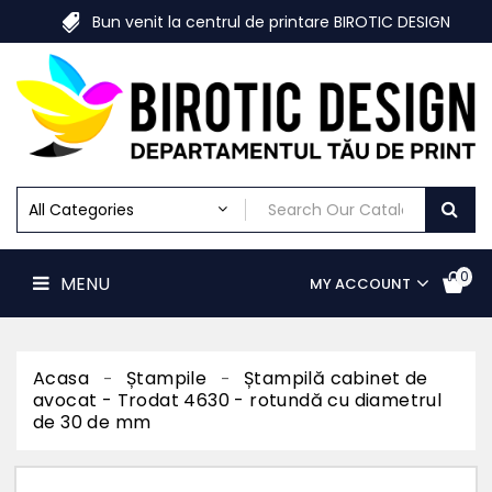
Despre
Bun venit la centrul de printare BIROTIC DESIGN
Birotic
Design
MENU
Print
Digital
Print
Offset
Materiale
Marketing
Print
De
0
MENU
MY ACCOUNT
Mari
Dimensiuni
Print
Textile
Personalizate
Acasa
Ștampile
Ștampilă cabinet de
avocat - Trodat 4630 - rotundă cu diametrul
Ștampile
de 30 de mm
Acasa
Contact
us