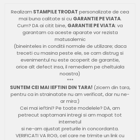
Realizam
STAMPILE TRODAT
personalizate de cea
mai buna calitate si cu
GARANTIE PE VIATA
.
Cum? DA ai citit bine,
GARANTIE PE VIATA
: va
garantam ca aceste aparate vor rezista
matusalemic
(bineinteles in conditii normale de utilizare; daca
treceti cu masina peste ele, se cam distrug si
evenimentul nu este acoperit de garantie,
orice alt defect insa, il remediem pe cheltuiala
noastra)
***
SUNTEM CEI MAI IEFTINI DIN TARA!
(zicem din tara,
pentru ca in strainatate nu am verificat, dar nu ne-
ar mira:)
Cei mai ieftini? Pe toate modelele? DA, am
petrecut saptamani intregi si am mapat tot
internetul
si ne-am ajustat preturile in concordanta.
VERIFICATI VA ROG, cel care ne trimite un link cu