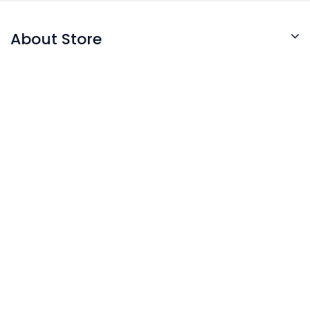
About Store
© 2026 - Software pentru comert electronic de
PrestaShop™