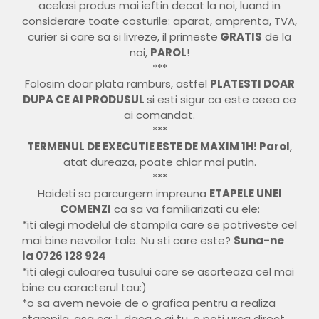
acelasi produs mai ieftin decat la noi, luand in
considerare toate costurile: aparat, amprenta, TVA,
curier si care sa si livreze, il primeste
GRATIS
de la
noi,
PAROL
!
***
Folosim doar plata ramburs, astfel
PLATESTI DOAR
DUPA CE AI PRODUSUL
si esti sigur ca este ceea ce
ai comandat.
***
TERMENUL DE EXECUTIE ESTE DE MAXIM 1H! Parol
,
atat dureaza, poate chiar mai putin.
***
Haideti sa parcurgem impreuna
ETAPELE UNEI
COMENZI
ca sa va familiarizati cu ele:
*iti alegi modelul de stampila care se potriveste cel
mai bine nevoilor tale. Nu sti care este?
Suna-ne
la 0726 128 924
*iti alegi culoarea tusului care se asorteaza cel mai
bine cu caracterul tau:)
*o sa avem nevoie de o grafica pentru a realiza
stampila, asa ca: 1. daca o ai tu, o poti urca direct