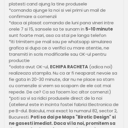
platesti cand ajung la tine produsele
*comanda ajunge la noi si vei primi un mail de
confirmare a comenzii
*daca ai plasat comanda de luni pana vineri intre
orele 7 si 15, sansele sa te sunam in
5-10 minute
sunt foarte mari, asa ca stai pe langa telefon
*iti trimitem pe mail sau pe whatsapp simularea
grafica si dupa ce o verifici cu mare atentie, ne
transmiti in scris modificarile sau OK-ul pentru
productie
*odata avut OK-ul,
ECHIPA RACHETA
(adica noi)
realizeaza stampila. Nu ca ar fi neaparat nevoie sa
fie gata in 20-30 minute, dar nu ne place sa stam
cu comenzile si vrem sa scapam de ele cat mai
repede. De ce? Ca sa facem loc altor comenzi:)
*poti sa vi sa ridici produsele direct de la noi
(atelierul este in incinta fostei fabrici Electronica de
pe B-dul. Baicului, mai exact la numarul 82, sector 2,
Bucuresti.
Poti sa dai pe Maps "Birotic Design" si
ne gasesti imediat. Daca vi la noi, promitem sa