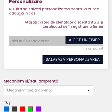
Personalizare
Nu uita sa salvezi personalizarea pentru a putea
adauga in cos
Atașați cartea de identitate a solicitantului și
certificatul de înregistrare a firmei
ALEGE UN FISIER
Niciun fisier selectat
.png .jpg .gif
SALVEAZA PERSONALIZAREA
Mecanism și/sau amprentă
Tuș
Albastru
Negru
Roșu
Verde
Mov