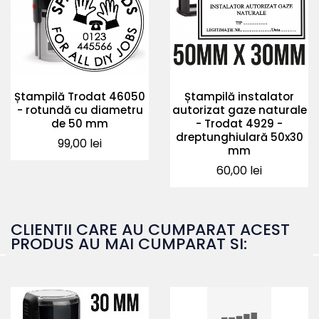
Ștampilă Trodat 46050
Ștampilă instalator
- rotundă cu diametru
autorizat gaze naturale
de 50 mm
- Trodat 4929 -
dreptunghiulară 50x30
Pret
99,00 lei
mm
Pret
60,00 lei
CLIENTII CARE AU CUMPARAT ACEST
PRODUS AU MAI CUMPARAT SI: