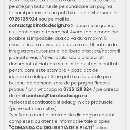
pe site prin butonul de personalizare din pagina
fiecarui produs sau ne poti trimite pe whatsapp la
0726 128 924
sau pe mail la
contact@biroticdesign.ro
2. daca nu ai grafica,
nu-i problema, o facem noi. Avem toate modelele
posibile si imposibile, asa ca va dura maxim 5
minute. Avem nevoie de o poza a certificatului de
inregistrare/autorizatiei de libera practica/hotararii
judecatoreasti/atestatului sau a oricarui alt
document oficial care sa ateste existenta entitatii
pentru care este stampila + poza act de
identitate delegat 3. ne poti trimite actele prin
butonul de personalizare de pe pagina fiecarui
produs / prin whatapp la
0726 128 924
/ pe adresa
de mail
contact@biroticdesign.ro
*selectezi cantitatea si adaugi in cos produsele
(pune cat mai multe:)
*verifici cu atentie informatiile din pagina cosului,
completezi cu atentie informatiile tale si apesi
"COMANDA CU OBLIGATIA DE A PLATI"
adica