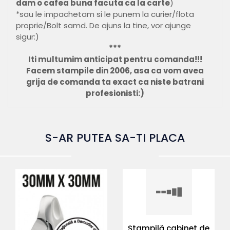
dam o cafea buna facuta ca la carte
)
*sau le impachetam si le punem la curier/flota
proprie/Bolt samd. De ajuns la tine, vor ajunge
sigur:)
***
Iti multumim anticipat pentru comanda!!!
Facem stampile din 2006, asa ca vom avea
grija de comanda ta exact ca niste batrani
profesionisti:)
S-AR PUTEA SA-TI PLACA
Ștampilă cabinet de