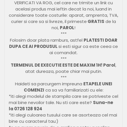
VERIFICATI VA ROG, cel care ne trimite un link cu
acelasi produs mai ieftin decat la noi, luand in
considerare toate costurile: aparat, amprenta, TVA,
curier si care sa si livreze, il primeste
GRATIS
de la
noi,
PAROL
!
***
Folosim doar plata ramburs, astfel
PLATESTI DOAR
DUPA CE AI PRODUSUL
si esti sigur ca este ceea ce
ai comandat.
***
TERMENUL DE EXECUTIE ESTE DE MAXIM 1H! Parol
,
atat dureaza, poate chiar mai putin.
***
Haideti sa parcurgem impreuna
ETAPELE UNEI
COMENZI
ca sa va familiarizati cu ele:
*iti alegi modelul de stampila care se potriveste cel
mai bine nevoilor tale. Nu sti care este?
Suna-ne
la 0726 128 924
*iti alegi culoarea tusului care se asorteaza cel mai
bine cu caracterul tau:)