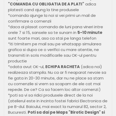
"COMANDA CU OBLIGATIA DE A PLATI"
adica
platesti cand ajung la tine produsele
*comanda ajunge la noi si vei primi un mail de
confirmare a comenzii
*daca ai plasat comanda de luni pana vineri intre
orele 7 si 15, sansele sa te sunam in
5-10 minute
sunt foarte mari, asa ca stai pe langa telefon
*iti trimitem pe mail sau pe whatsapp simularea
grafica si dupa ce o verifici cu mare atentie, ne
transmiti in scris modificarile sau OK-ul pentru
productie
*odata avut OK-ul,
ECHIPA RACHETA
(adica noi)
realizeaza stampila. Nu ca ar fi neaparat nevoie sa
fie gata in 20-30 minute, dar nu ne place sa stam
cu comenzile si vrem sa scapam de ele cat mai
repede. De ce? Ca sa facem loc altor comenzi:)
*poti sa vi sa ridici produsele direct de la noi
(atelierul este in incinta fostei fabrici Electronica de
pe B-dul. Baicului, mai exact la numarul 82, sector 2,
Bucuresti.
Poti sa dai pe Maps "Birotic Design" si