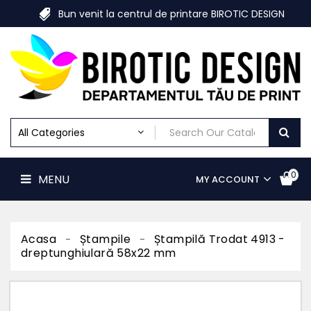
Despre
Bun venit la centrul de printare BIROTIC DESIGN
Birotic
Design
MENU
Print
Digital
Print
Offset
Materiale
Marketing
Print
De
0
MENU
MY ACCOUNT
Mari
Dimensiuni
Print
Textile
Personalizate
Acasa
Ștampile
Ștampilă Trodat 4913 -
dreptunghiulară 58x22 mm
Ștampile
Acasa
Contact
us