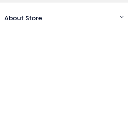
About Store
© 2026 - Software pentru comert electronic de
PrestaShop™