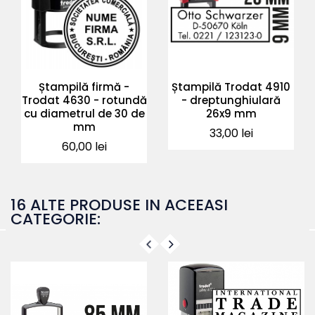
Ștampilă firmă -
Ștampilă Trodat 4910
Trodat 4630 - rotundă
- dreptunghiulară
cu diametrul de 30 de
26x9 mm
mm
Pret
33,00 lei
Pret
60,00 lei
16 ALTE PRODUSE IN ACEEASI
CATEGORIE: