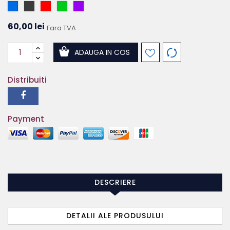
Albastru
Negru
Roșu
Verde
Mov
60,00 lei
Fara TVA
ADAUGA IN COS
Distribuiti
Payment
DESCRIERE
DETALII ALE PRODUSULUI