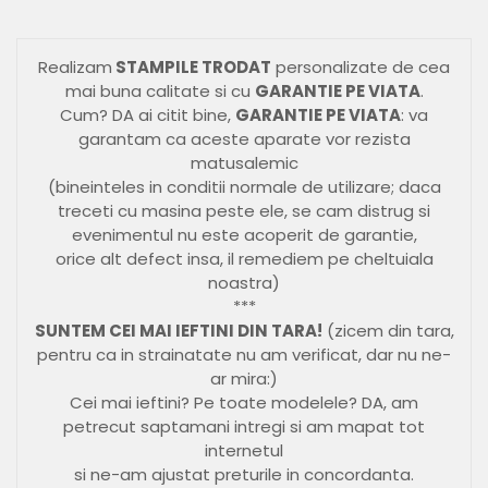
Realizam
STAMPILE TRODAT
personalizate de cea
mai buna calitate si cu
GARANTIE PE VIATA
.
Cum? DA ai citit bine,
GARANTIE PE VIATA
: va
garantam ca aceste aparate vor rezista
matusalemic
(bineinteles in conditii normale de utilizare; daca
treceti cu masina peste ele, se cam distrug si
evenimentul nu este acoperit de garantie,
orice alt defect insa, il remediem pe cheltuiala
noastra)
***
SUNTEM CEI MAI IEFTINI DIN TARA!
(zicem din tara,
pentru ca in strainatate nu am verificat, dar nu ne-
ar mira:)
Cei mai ieftini? Pe toate modelele? DA, am
petrecut saptamani intregi si am mapat tot
internetul
si ne-am ajustat preturile in concordanta.