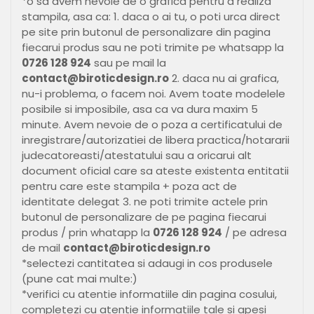
*o sa avem nevoie de o grafica pentru a realiza
stampila, asa ca: 1. daca o ai tu, o poti urca direct
pe site prin butonul de personalizare din pagina
fiecarui produs sau ne poti trimite pe whatsapp la
0726 128 924
sau pe mail la
contact@biroticdesign.ro
2. daca nu ai grafica,
nu-i problema, o facem noi. Avem toate modelele
posibile si imposibile, asa ca va dura maxim 5
minute. Avem nevoie de o poza a certificatului de
inregistrare/autorizatiei de libera practica/hotararii
judecatoreasti/atestatului sau a oricarui alt
document oficial care sa ateste existenta entitatii
pentru care este stampila + poza act de
identitate delegat 3. ne poti trimite actele prin
butonul de personalizare de pe pagina fiecarui
produs / prin whatapp la
0726 128 924
/ pe adresa
de mail
contact@biroticdesign.ro
*selectezi cantitatea si adaugi in cos produsele
(pune cat mai multe:)
*verifici cu atentie informatiile din pagina cosului,
completezi cu atentie informatiile tale si apesi