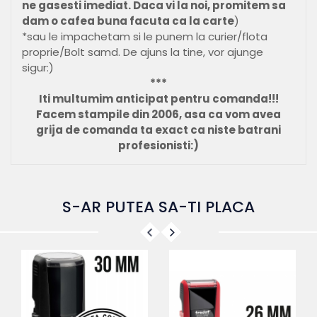
ne gasesti imediat. Daca vi la noi, promitem sa
dam o cafea buna facuta ca la carte
)
*sau le impachetam si le punem la curier/flota
proprie/Bolt samd. De ajuns la tine, vor ajunge
sigur:)
***
Iti multumim anticipat pentru comanda!!!
Facem stampile din 2006, asa ca vom avea
grija de comanda ta exact ca niste batrani
profesionisti:)
S-AR PUTEA SA-TI PLACA