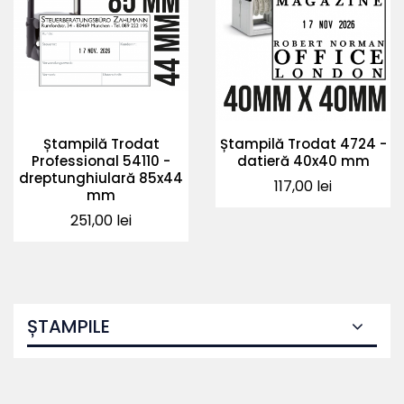
Ștampilă Trodat
Ștampilă Trodat 4724 -
Professional 54110 -
datieră 40x40 mm
dreptunghiulară 85x44
Pret
117,00 lei
mm
Pret
251,00 lei
ȘTAMPILE